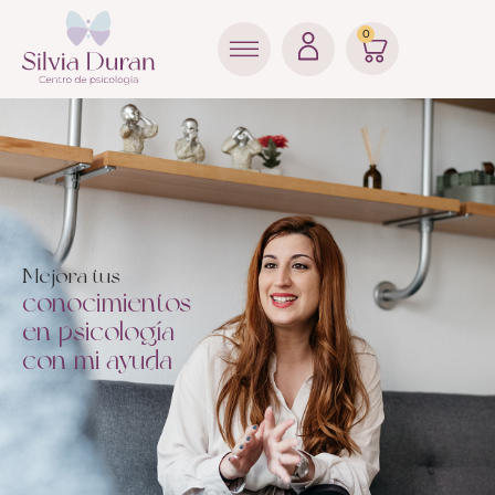
0
Mejora tus
conocimientos
en psicología
con mi ayuda